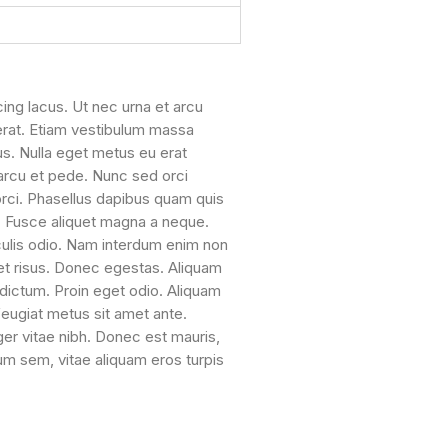
cing lacus. Ut nec urna et arcu
 erat. Etiam vestibulum massa
us. Nulla eget metus eu erat
arcu et pede. Nunc sed orci
 orci. Phasellus dapibus quam quis
. Fusce aliquet magna a neque.
iaculis odio. Nam interdum enim non
et risus. Donec egestas. Aliquam
 dictum. Proin eget odio. Aliquam
eugiat metus sit amet ante.
r vitae nibh. Donec est mauris,
um sem, vitae aliquam eros turpis