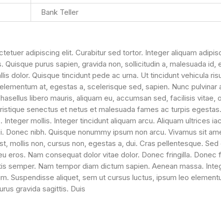
Bank Teller
etuer adipiscing elit. Curabitur sed tortor. Integer aliquam adipis
s. Quisque purus sapien, gravida non, sollicitudin a, malesuada id,
is dolor. Quisque tincidunt pede ac urna. Ut tincidunt vehicula ris
lementum at, egestas a, scelerisque sed, sapien. Nunc pulvinar 
Phasellus libero mauris, aliquam eu, accumsan sed, facilisis vitae,
tristique senectus et netus et malesuada fames ac turpis egestas
 Integer mollis. Integer tincidunt aliquam arcu. Aliquam ultrices 
rci. Donec nibh. Quisque nonummy ipsum non arcu. Vivamus sit am
t, mollis non, cursus non, egestas a, dui. Cras pellentesque. Sed
u eros. Nam consequat dolor vitae dolor. Donec fringilla. Donec f
ttis semper. Nam tempor diam dictum sapien. Aenean massa. Intege
nim. Suspendisse aliquet, sem ut cursus luctus, ipsum leo element
urus gravida sagittis. Duis